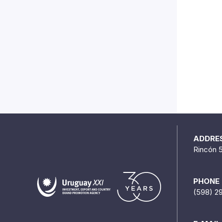
ADDRE
Rincón 
PHONE
(598) 2