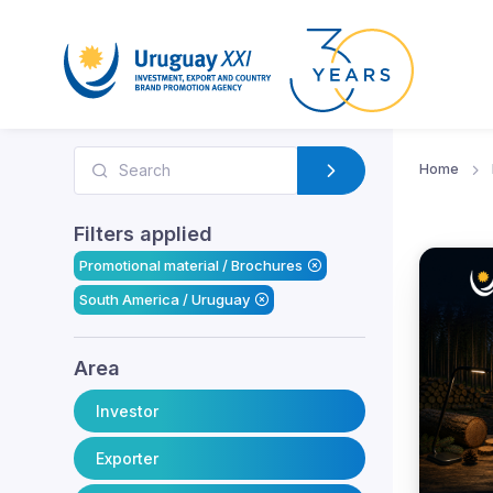
Home
Filters applied
Promotional material / Brochures
South America / Uruguay
Area
Investor
Exporter