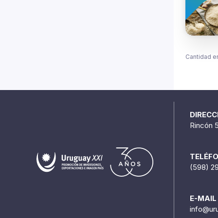
Cantidad e
DIRECC
Rincón 
TELÉF
(598) 2
E-MAIL
info@ur