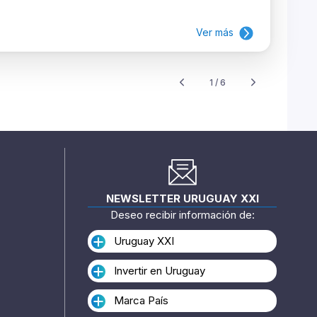
Ver más
1 / 6
NEWSLETTER URUGUAY XXI
Deseo recibir información de:
Uruguay XXI
Invertir en Uruguay
Marca País