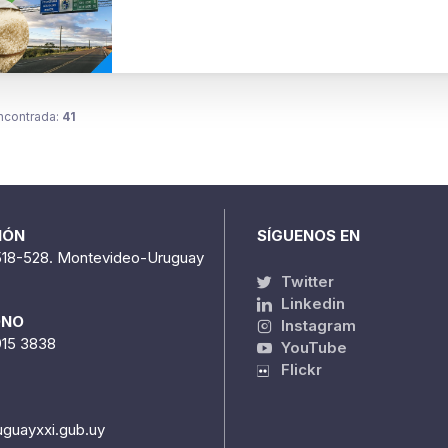
ncontrada:
41
IÓN
SÍGUENOS EN
518-528. Montevideo-Uruguay
Twitter
Linkedin
ONO
Instagram
915 3838
YouTube
Flickr
uguayxxi.gub.uy