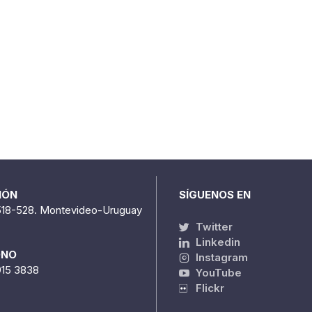
IÓN
SÍGUENOS EN
518-528. Montevideo-Uruguay
Twitter
Linkedin
ONO
Instagram
915 3838
YouTube
Flickr