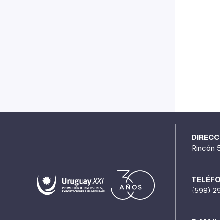
DIRECC
Rincón 
TELÉF
(598) 2