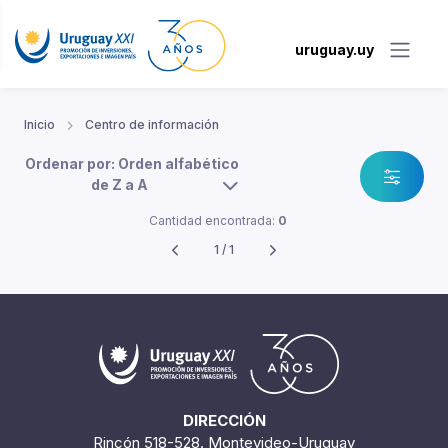
uruguay.uy
Inicio
Centro de información
Ordenar por: Orden alfabético
de Z a A
Cantidad encontrada:
0
1 / 1
DIRECCIÓN
Rincón 518-528. Montevideo-Uruguay