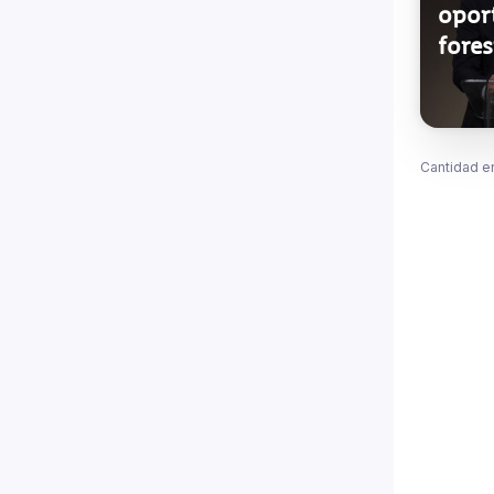
opor
fore
Cantidad e