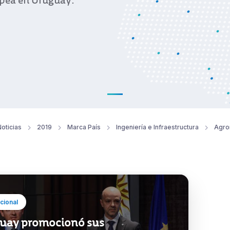
ropea en Uruguay.
oticias
2019
Marca País
Ingeniería e Infraestructura
Agro
ucional
uay promocionó sus