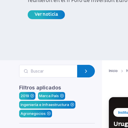
reunieron en el II Foro de Inversión Eu
Ver noticia
Inicio
N
Filtros aplicados
2019
Marca País
Ingeniería e Infraestructura
Instit
Agronegocios
Urug