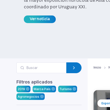
la mayor exposición hortícola de Asia 
coordinado por Uruguay XXI.
Ver noticia
Inicio
N
Filtros aplicados
2019
Marca País
Turismo
Agronegocios
Expor