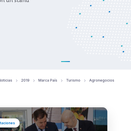
con un stand
oticias
2019
Marca País
Turismo
Agronegocios
taciones