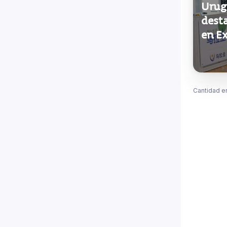
Urug
dest
en Ex
Cantidad e