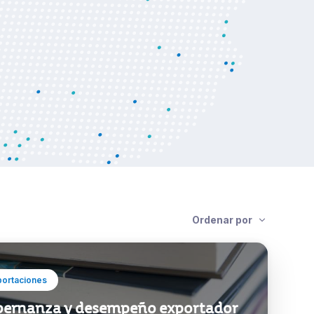
exportaciones a varios países de Su
Centroamérica.
Ver noticia
Ordenar por
portaciones
ernanza y desempeño exportador