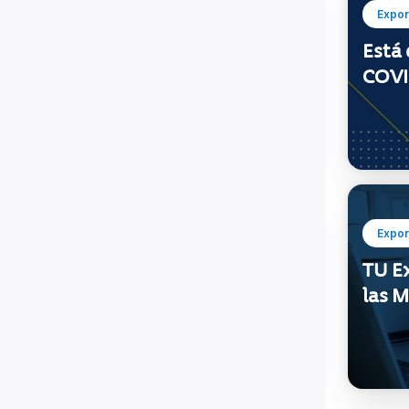
Expor
Está 
COVI
Expor
TU E
las 