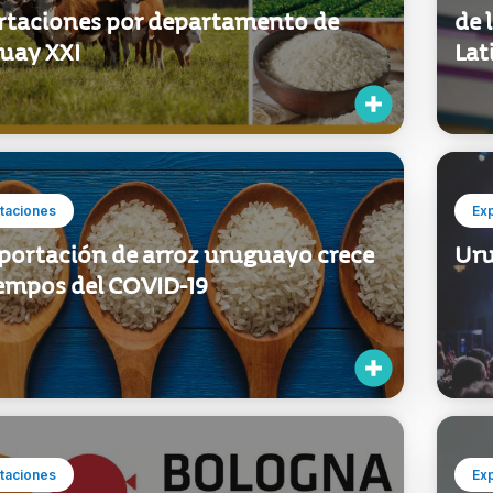
rtaciones por departamento de
de 
uay XXI
Lat
taciones
Ex
xportación de arroz uruguayo crece
Uru
iempos del COVID-19
taciones
Ex