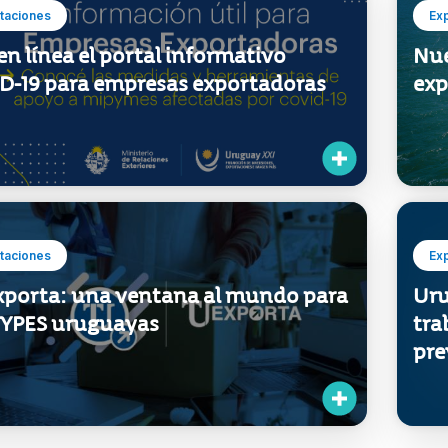
taciones
Ex
en línea el portal informativo
Nue
D-19 para empresas exportadoras
exp
taciones
Ex
xporta: una ventana al mundo para
Uru
MYPES uruguayas
tra
pre