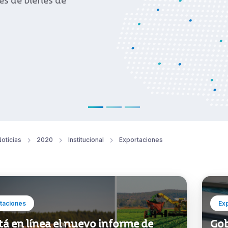
oticias
2020
Institucional
Exportaciones
taciones
Ex
tá en línea el nuevo informe de
Gob