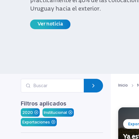
iones de bienes de
Inicio
N
Filtros aplicados
2020
Institucional
Exportaciones
Expor
Ya es