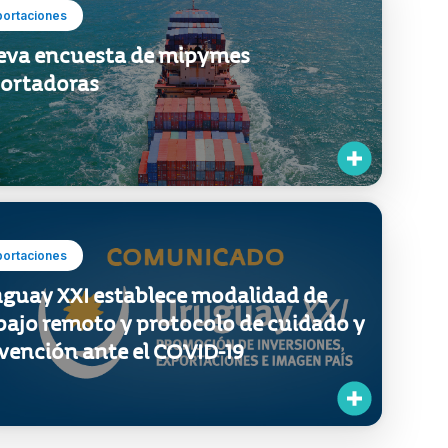
portaciones
va encuesta de mipymes
ortadoras
portaciones
guay XXI establece modalidad de
bajo remoto y protocolo de cuidado y
vención ante el COVID-19