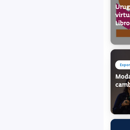
Urugu
virtu
Libr
Expor
Moda:
camb