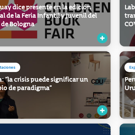
ay dice presente en la edición
Lab
al de la Feria Infantil y Juvenil del
tra
o de Bologna
COV
taciones
Ex
 “la crisis puede significar un
Per
io de paradigma”
Uru