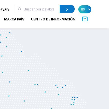
ay.uy
MARCA PAÍS
CENTRO DE INFORMACIÓN
Laboratorio uruguay
para transportar y
muestras de COVID
El insumo de Aravanlabs ya está por