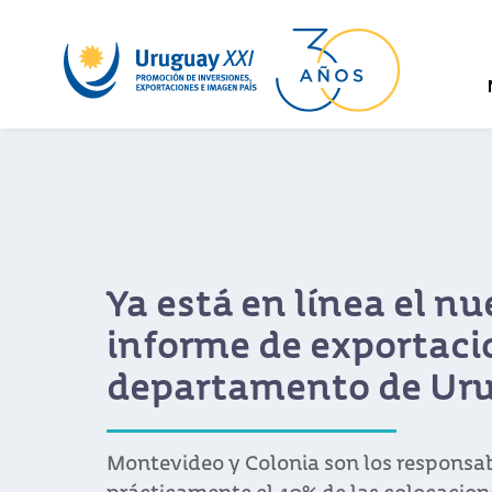
nuevo
ciones por
ruguay XXI
sables de