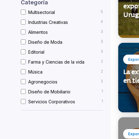
Categoría
expo
5
Multisectorial
Urug
4
Industrias Creativas
3
Alimentos
3
Diseño de Moda
3
Editorial
Expor
2
Farma y Ciencias de la vida
La e
2
Música
en t
2
Agronegocios
1
Diseño de Mobiliario
1
Servicios Corporativos
Expor