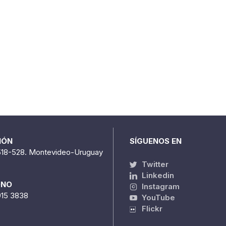
IÓN
SÍGUENOS EN
518-528. Montevideo-Uruguay
Twitter
Linkedin
ONO
Instagram
915 3838
YouTube
Flickr