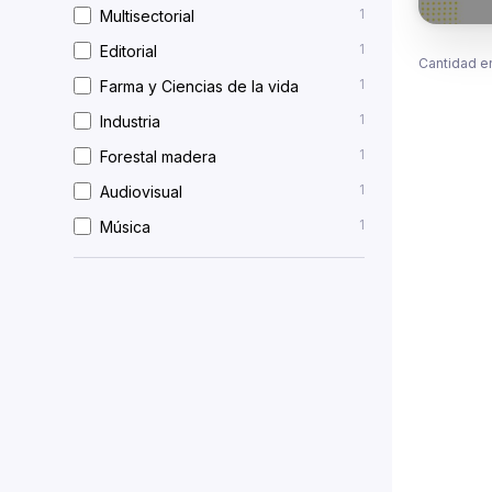
1
Multisectorial
1
Editorial
Cantidad e
1
Farma y Ciencias de la vida
1
Industria
1
Forestal madera
1
Audiovisual
1
Música