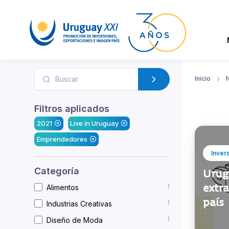
Inicio
N
Filtros aplicados
2021
Live in Uruguay
Emprendedores
Inver
Categoría
Urug
extra
1
Alimentos
país
1
Industrias Creativas
1
Diseño de Moda