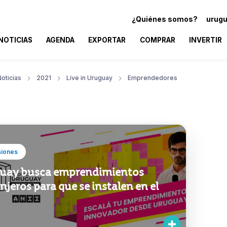
¿Quiénes somos?
urugu
NOTICIAS
AGENDA
EXPORTAR
COMPRAR
INVERTIR
oticias
2021
Live in Uruguay
Emprendedores
siones
uay busca emprendimientos
njeros para que se instalen en el