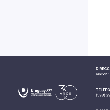
DIRECC
Rincón 
TELÉF
(598) 2