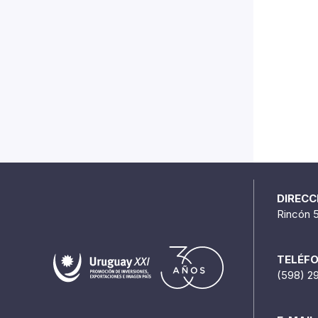
DIRECC
Rincón 
TELÉF
(598) 2