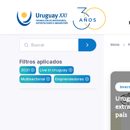
Inicio
N
Filtros aplicados
2021
Live in Uruguay
Multisectorial
Emprendedores
Inver
Urug
extra
país