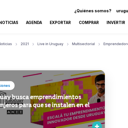
¿Quiénes somos?
urugu
NOTICIAS
AGENDA
EXPORTAR
COMPRAR
INVERTIR
oticias
2021
Live in Uruguay
Multisectorial
Emprendedor
siones
uay busca emprendimientos
njeros para que se instalen en el