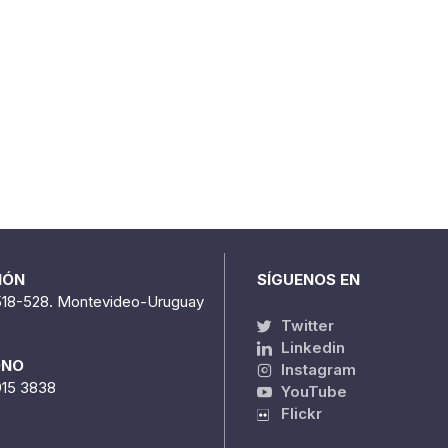
IÓN
SÍGUENOS EN
518-528. Montevideo-Uruguay
Twitter
Linkedin
ONO
Instagram
915 3838
YouTube
Flickr