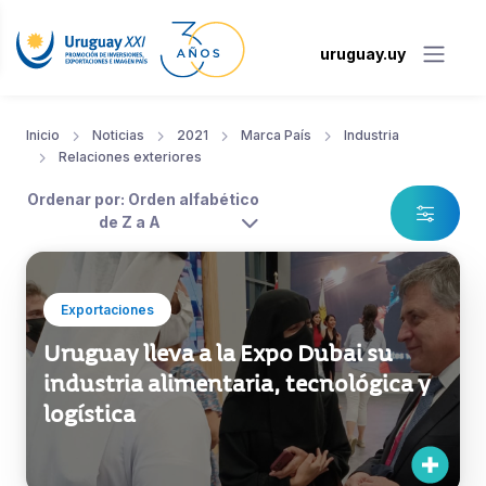
uruguay.uy
Inicio
Noticias
2021
Marca País
Industria
Relaciones exteriores
Ordenar por: Orden alfabético
de Z a A
Exportaciones
Uruguay lleva a la Expo Dubai su
industria alimentaria, tecnológica y
logística