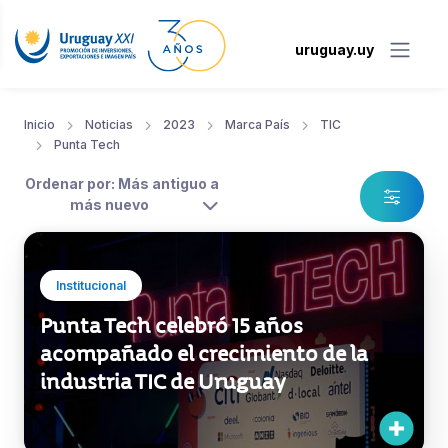
uruguay.uy
Inicio
Noticias
2023
Marca País
TIC
Punta Tech
Ordenar por: Más antiguo a
más nuevo
Institucional
Punta Tech celebró 15 años
acompañado el crecimiento de la
industria TIC de Uruguay