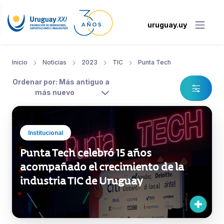
uruguay.uy
Inicio
Noticias
2023
TIC
Punta Tech
Ordenar por: Más antiguo a
más nuevo
Institucional
Punta Tech celebró 15 años
acompañado el crecimiento de la
industria TIC de Uruguay