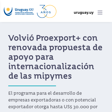
uruguay.uy
on
Ya está online el
 de
directorio de
proveedores de
n
servicios de Urugua
Uruguay XXI desarrolló un completo
directorio de proveedores de servicio
Uruguay con los datos de contacto 
ial
de 100 empresas e instituciones com
 por
herramienta de apoyo al inversor