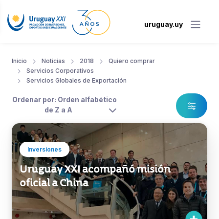
uruguay.uy
Inicio
Noticias
2018
Quiero comprar
Servicios Corporativos
Servicios Globales de Exportación
Ordenar por: Orden alfabético
de Z a A
Inversiones
Uruguay XXI acompañó misión
oficial a China