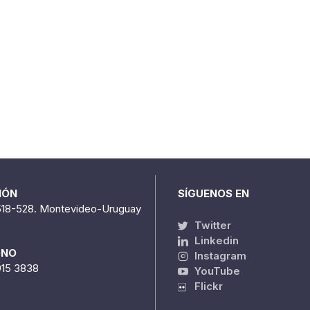
IÓN
SÍGUENOS EN
518-528. Montevideo-Uruguay
Twitter
Linkedin
ONO
Instagram
915 3838
YouTube
Flickr