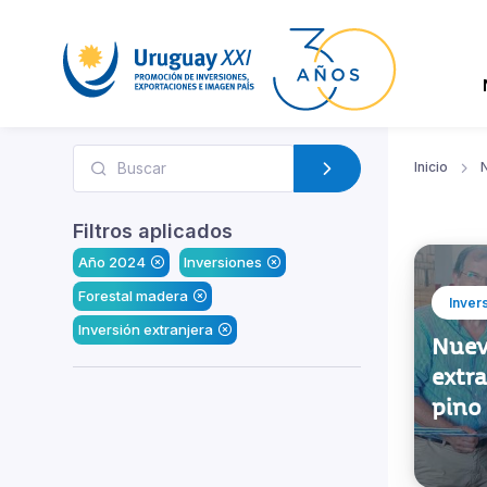
Inicio
N
Filtros aplicados
Año 2024
Inversiones
Forestal madera
Inver
Inversión extranjera
Nuev
extra
pino