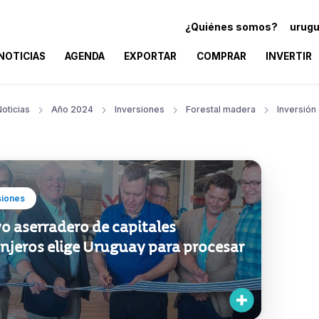
¿Quiénes somos?
urugu
NOTICIAS
AGENDA
EXPORTAR
COMPRAR
INVERTIR
oticias
Año 2024
Inversiones
Forestal madera
Inversión
siones
o aserradero de capitales
njeros elige Uruguay para procesar