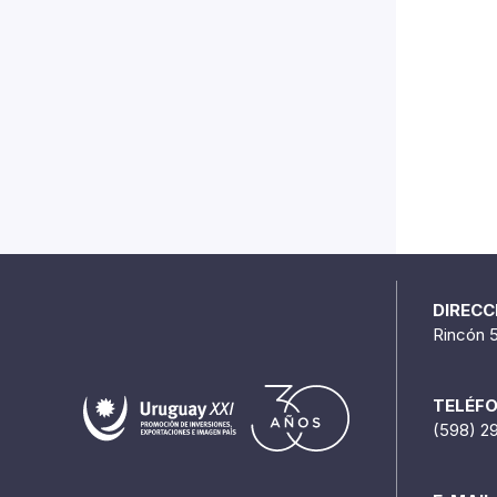
DIRECC
Rincón 
TELÉF
(598) 2