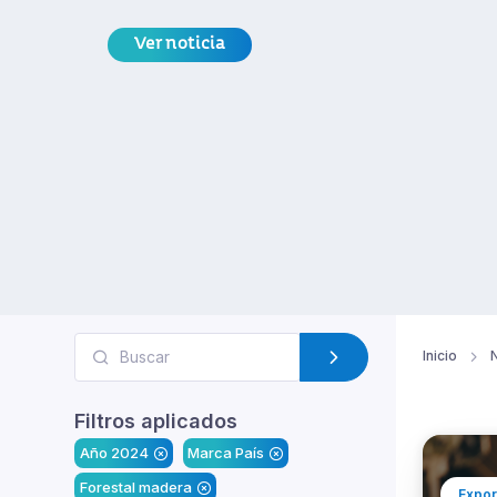
Ver noticia
Inicio
N
Filtros aplicados
Año 2024
Marca País
Forestal madera
Expor