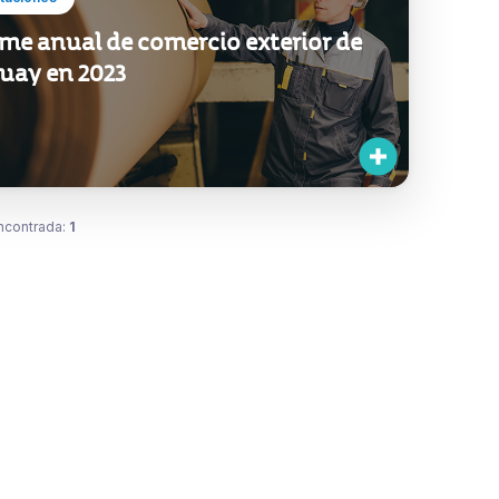
me anual de comercio exterior de
uay en 2023
ncontrada:
1