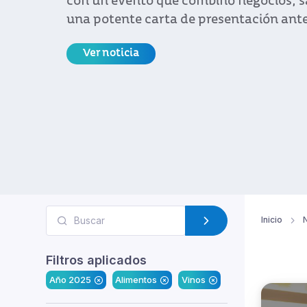
con un evento que combinó negocios, s
una potente carta de presentación ant
Ver noticia
Inicio
N
Filtros aplicados
Año 2025
Alimentos
Vinos