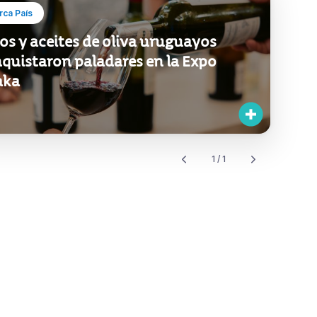
ca País
os y aceites de oliva uruguayos
quistaron paladares en la Expo
aka
1 / 1