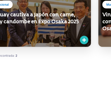
ucional
Mar
uay cautiva a Japón con carne,
Vin
 y candombe en Expo Osaka 2025
con
Os
ncontrada:
2