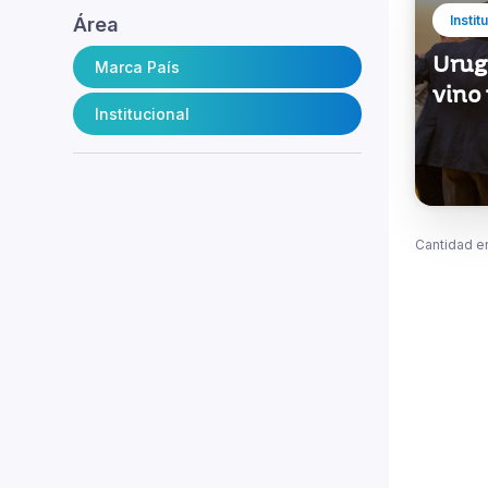
Instit
Área
Urug
Marca País
vino
Institucional
Cantidad e