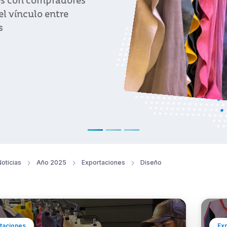
ompradores
o entre
oticias
Año 2025
Exportaciones
Diseño