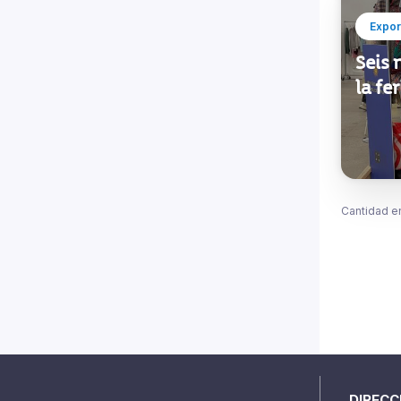
Expor
Seis
la fe
Cantidad e