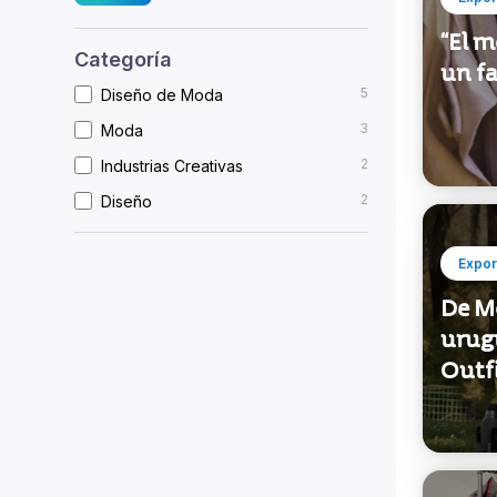
Filtros aplicados
Año 2025
Exportaciones
Diseño
Expor
“El 
Categoría
un fa
5
Diseño de Moda
3
Moda
2
Industrias Creativas
2
Diseño
Expor
De M
urug
Outfi