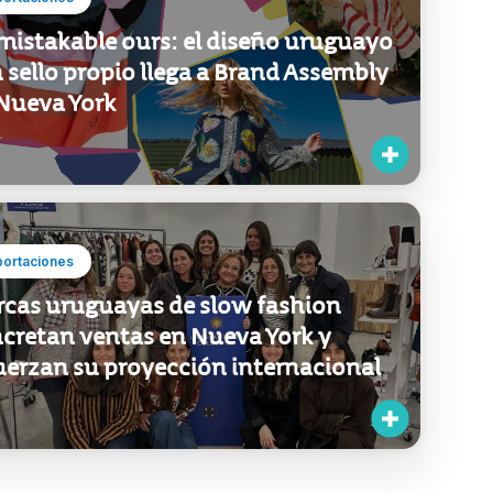
Ordenar por
portaciones
istakable ours: el diseño uruguayo
 sello propio llega a Brand Assembly
Nueva York
portaciones
cas uruguayas de slow fashion
cretan ventas en Nueva York y
uerzan su proyección internacional