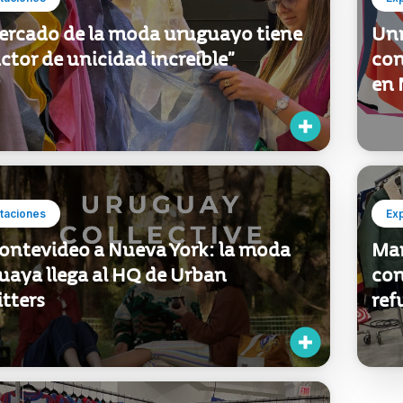
taciones
Ex
mercado de la moda uruguayo tiene
Unm
ctor de unicidad increíble”
con
en 
taciones
Ex
ontevideo a Nueva York: la moda
Mar
uaya llega al HQ de Urban
con
tters
ref