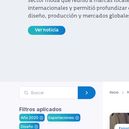
sector moda que reunió a marcas locales con c
internacionales y permitió profundizar el víncul
diseño, producción y mercados globales
Ver noticia
Inicio
N