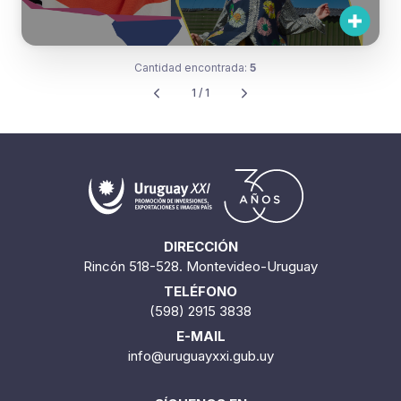
Unmistakable ours: el diseño
uruguayo con sello propio llega a
Brand Assembly en Nueva York
Cantidad encontrada:
5
1 / 1
DIRECCIÓN
Rincón 518-528. Montevideo-Uruguay
TELÉFONO