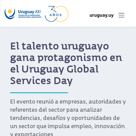
uruguay.uy
INEFOP y Uruguay XXI
renuevan convenio
para impulsar el
programa Finishing
Schools
La iniciativa afianza el trabajo conjunto
para capacitar a 500 personas en dos años
y consolidar a Uruguay como destino