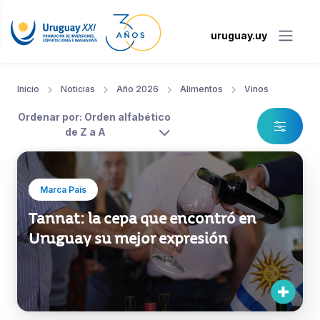
uruguay.uy
Inicio
Noticias
Año 2026
Alimentos
Vinos
Ordenar por: Orden alfabético
de Z a A
Marca País
Tannat: la cepa que encontró en
Uruguay su mejor expresión