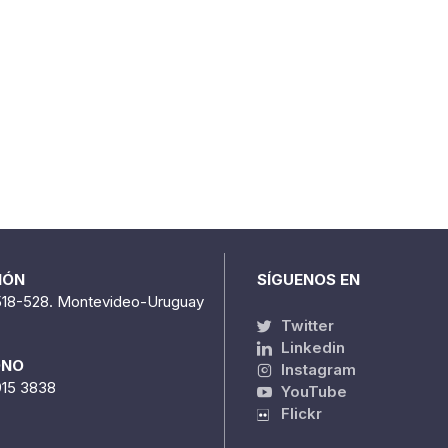
IÓN
SÍGUENOS EN
518-528. Montevideo-Uruguay
Twitter
Linkedin
ONO
Instagram
915 3838
YouTube
Flickr