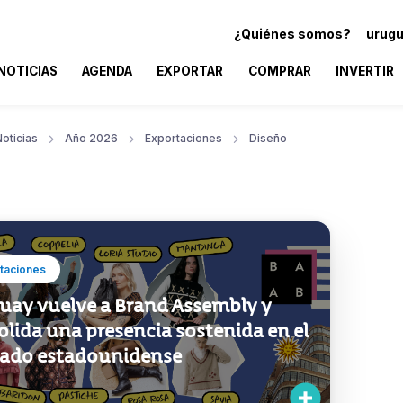
¿Quiénes somos?
urugu
NOTICIAS
AGENDA
EXPORTAR
COMPRAR
INVERTIR
oticias
Año 2026
Exportaciones
Diseño
taciones
uay vuelve a Brand Assembly y
lida una presencia sostenida en el
ado estadounidense