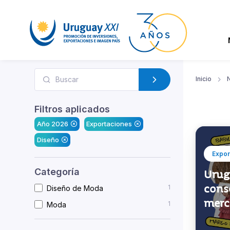
Inicio
N
Filtros aplicados
Año 2026
Exportaciones
Diseño
Expor
Categoría
Urug
conso
1
Diseño de Moda
merc
1
Moda