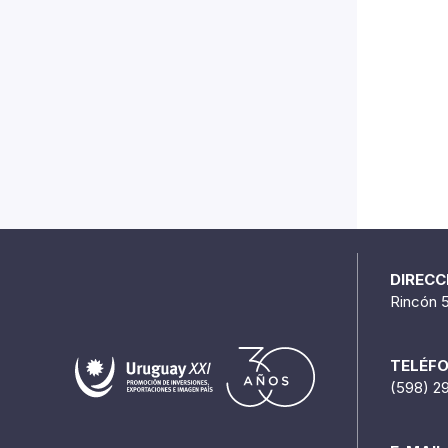
DIRECC
Rincón 
TELÉF
(598) 2