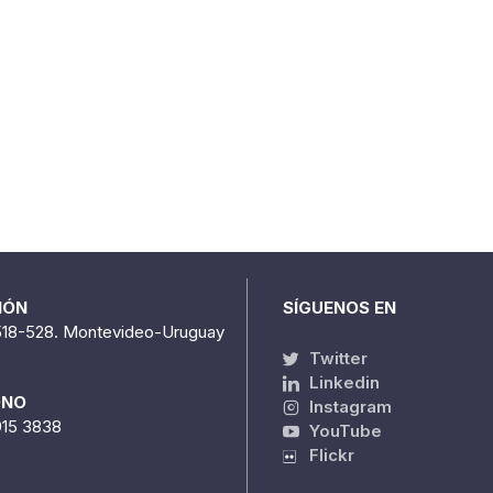
IÓN
SÍGUENOS EN
518-528. Montevideo-Uruguay
Twitter
Linkedin
ONO
Instagram
915 3838
YouTube
Flickr