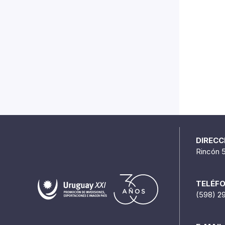
DIRECC
Rincón 
TELÉF
(598) 2