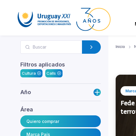
Inicio
N
Filtros aplicados
Cultura
Calls
Marca
Año
Fede 
Área
terro
Quiero comprar
Marca País