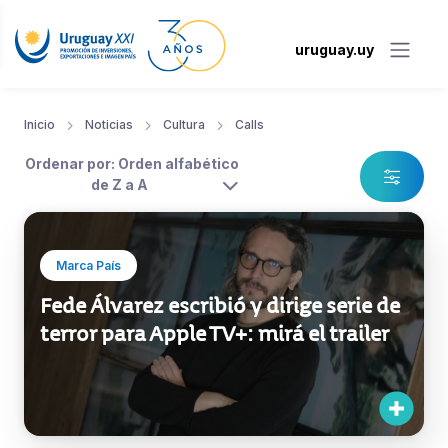
uruguay.uy
Inicio
Noticias
Cultura
Calls
Ordenar por: Orden alfabético
de Z a A
Marca País
Fede Álvarez escribió y dirige serie de
terror para Apple TV+: mirá el trailer