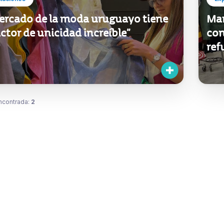
mercado de la moda uruguayo tiene
Mar
ctor de unicidad increíble”
con
ref
ncontrada:
2