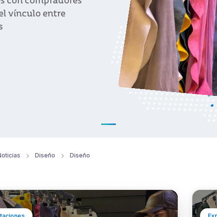
es con compradores
el vínculo entre
s
oticias
Diseño
Diseño
taciones
Ex