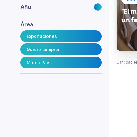
Año
“El 
un fa
Área
Exportaciones
Quiero comprar
Marca País
Cantidad e