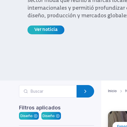
sector moda que reunió a marcas local
internacionales y permitió profundizar 
diseño, producción y mercados globale
Ver noticia
Inicio
N
Filtros aplicados
Diseño
Diseño
Expor