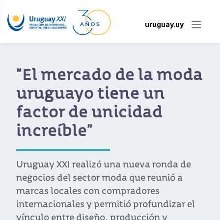
uruguay.uy
ado de la moda
Unmistak
 tiene un
diseño u
e unicidad
sello pro
”
Brand A
Nueva Yo
lizó una nueva ronda de
tor moda que reunió a
Diez firmas uru
con compradores
bajo el paragu
y permitió profundizar el
desembarcan en u
seño, producción y