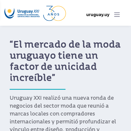
uruguay.uy
ado de la moda
Unmistak
 tiene un
diseño u
e unicidad
sello pro
”
Brand A
Nueva Yo
lizó una nueva ronda de
tor moda que reunió a
Diez firmas uru
con compradores
bajo el paragu
y permitió profundizar el
desembarcan en u
seño, producción y