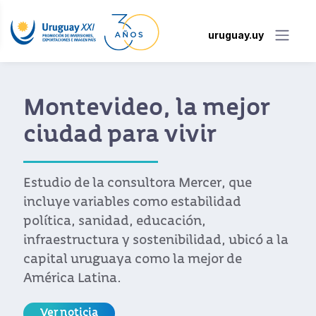
uruguay.uy
Uruguay afianza su
relación con Emiratos
Árabes Unidos
En el ámbito de la misión de Uruguay en
Dubái, se desarrolló un Foro de Negocios
con la participación del presidente Luis
Lacalle Pou y el encuentro “Emiratos
Árabes Unidos & Uruguay: puertas de
entrada entre Medio Oriente y América