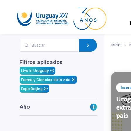
Inicio
N
Filtros aplicados
Live in Uruguay
Farma y Ciencias de la vida
Inver
Expo Beijing
Urug
Año
extra
país