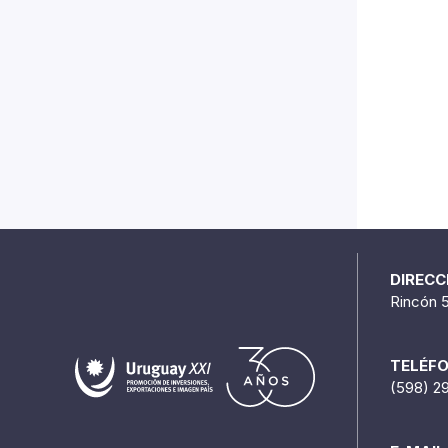
DIRECC
Rincón 
TELÉF
(598) 2