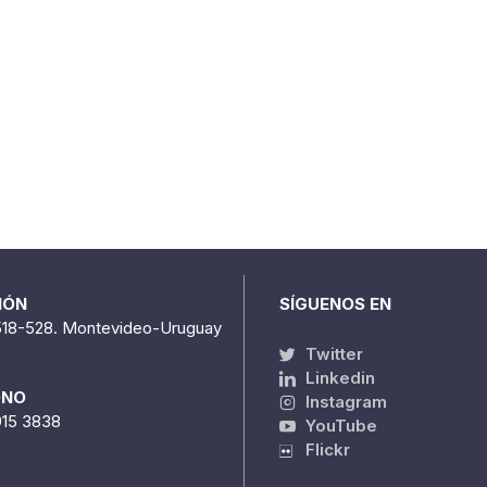
IÓN
SÍGUENOS EN
518-528. Montevideo-Uruguay
Twitter
Linkedin
ONO
Instagram
915 3838
YouTube
Flickr