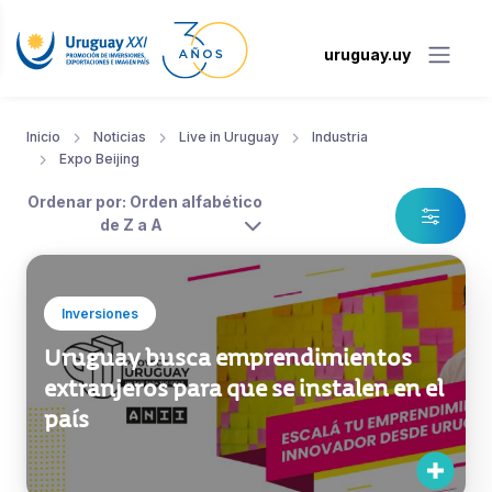
uruguay.uy
Inicio
Noticias
Live in Uruguay
Industria
Expo Beijing
Ordenar por: Orden alfabético
de Z a A
Inversiones
Uruguay busca emprendimientos
extranjeros para que se instalen en el
país