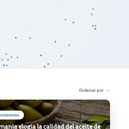
Ordenar por
portaciones
mania elogia la calidad del aceite de