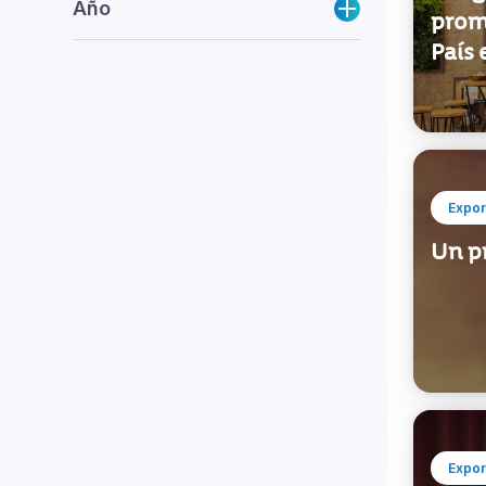
Año
prom
País 
Expor
Un p
Expor