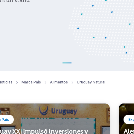
con un stand
oticias
Marca País
Alimentos
Uruguay Natural
 País
Ex
uay XXI impulsó inversiones y
Ale