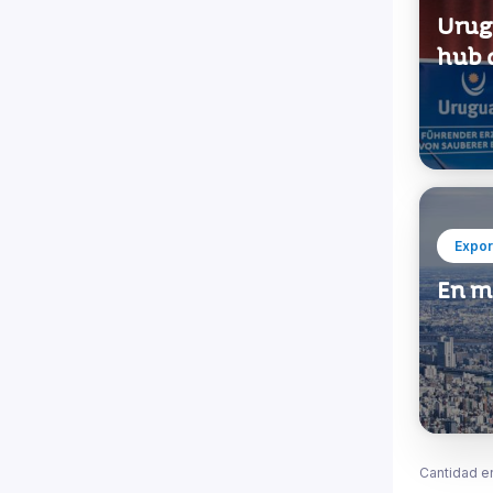
Urug
hub 
Expor
En m
Cantidad e