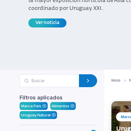
la mayor exposición hortícola de Asia 
coordinado por Uruguay XXI.
Ver noticia
Inicio
N
Filtros aplicados
Marca País
Alimentos
Uruguay Natural
Marca
Urug