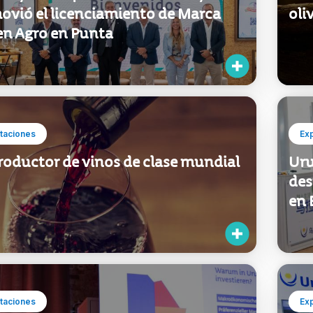
ovió el licenciamiento de Marca
oli
en Agro en Punta
taciones
Ex
roductor de vinos de clase mundial
Uru
des
en 
taciones
Ex