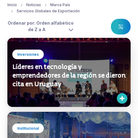
Inicio
Noticias
Marca País
Servicios Globales de Exportación
Ordenar por: Orden alfabético
de Z a A
Inversiones
Líderes en tecnología y
emprendedores de la región se dieron
cita en Uruguay
Institucional