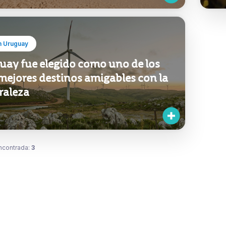
in Uruguay
uay fue elegido como uno de los
mejores destinos amigables con la
raleza
ncontrada:
3