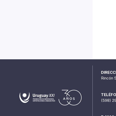
DIRECC
Rincón 
TELÉF
(598) 2