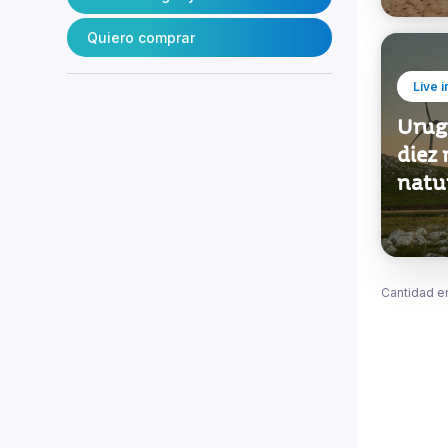
Quiero comprar
Live 
Urug
diez 
natu
Cantidad e