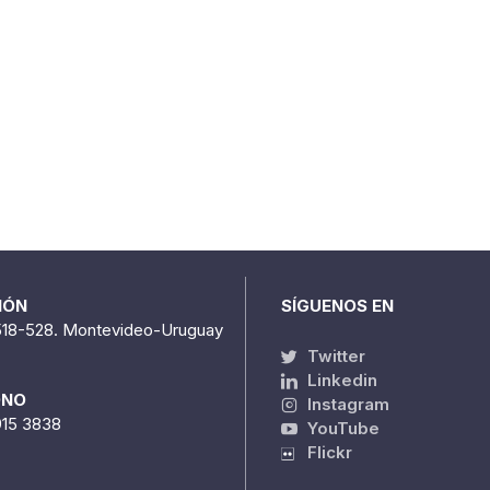
IÓN
SÍGUENOS EN
518-528. Montevideo-Uruguay
Twitter
Linkedin
ONO
Instagram
915 3838
YouTube
Flickr