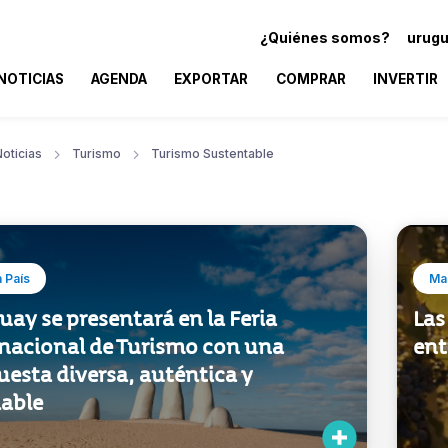
¿Quiénes somos?
urugu
NOTICIAS
AGENDA
EXPORTAR
COMPRAR
INVERTIR
oticias
Turismo
Turismo Sustentable
 País
Mar
ay se presentará en la Feria
Las
rnacional de Turismo con una
ent
esta diversa, auténtica y
iable