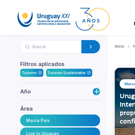
Inicio
N
Filtros aplicados
Turismo
Turismo Sustentable
Marca
Año
Urugu
Inte
Área
propu
conf
Marca País
Live in Uruguay