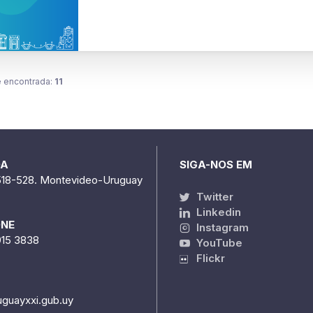
 encontrada:
11
DA
SIGA-NOS EM
518-528. Montevideo-Uruguay
Twitter
Linkedin
ONE
Instagram
915 3838
YouTube
Flickr
uguayxxi.gub.uy