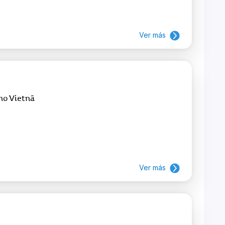
Ver más
no Vietnã
Ver más