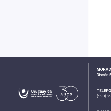
MORA
Rincón 
TELEF
(598) 2