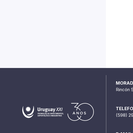
MORA
Rincón 
TELEF
(598) 2