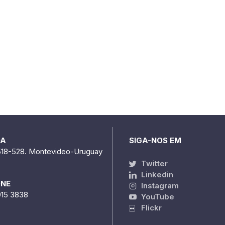
DA
SIGA-NOS EM
518-528. Montevideo-Uruguay
Twitter
Linkedin
ONE
Instagram
915 3838
YouTube
Flickr