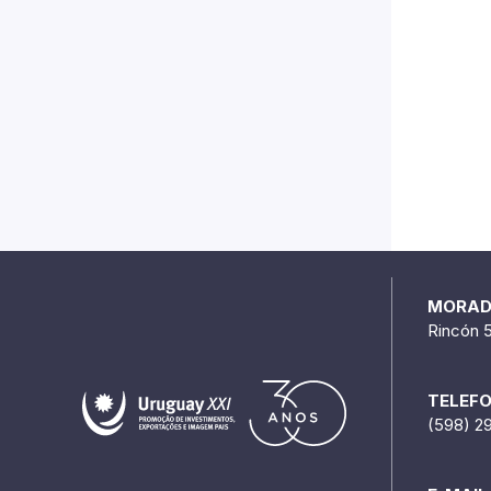
MORA
Rincón 
TELEF
(598) 2