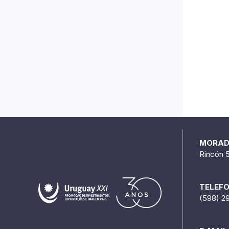
MORA
Rincón 
TELEF
(598) 2