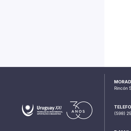
MORA
Rincón 
TELEF
(598) 2