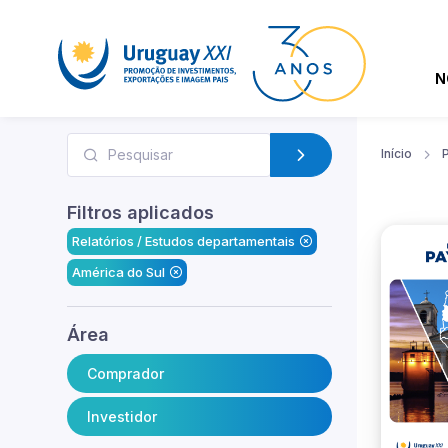
N
Início
Filtros aplicados
Relatórios / Estudos departamentais
América do Sul
Área
Comprador
Investidor