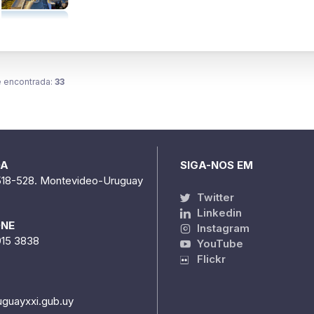
 encontrada:
33
DA
SIGA-NOS EM
518-528. Montevideo-Uruguay
Twitter
Linkedin
ONE
Instagram
915 3838
YouTube
Flickr
uguayxxi.gub.uy