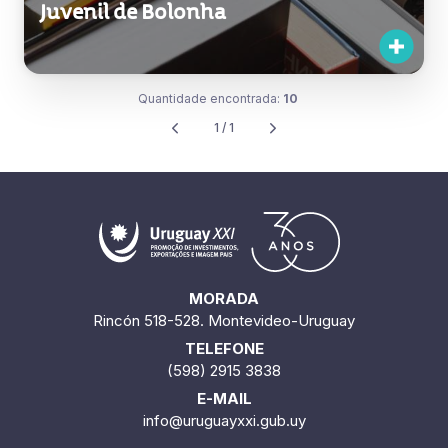
Juvenil de Bolonha
Quantidade encontrada:
10
1 / 1
MORADA
Rincón 518-528. Montevideo-Uruguay
TELEFONE
(598) 2915 3838
E-MAIL
info@uruguayxxi.gub.uy