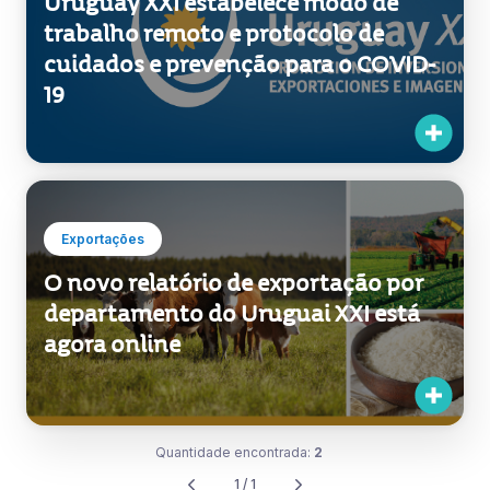
Uruguay XXI estabelece modo de
trabalho remoto e protocolo de
cuidados e prevenção para o COVID-
19
Exportações
O novo relatório de exportação por
departamento do Uruguai XXI está
agora online
Quantidade encontrada:
2
1 / 1