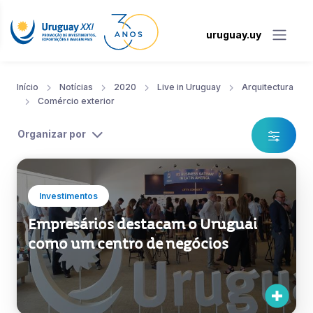
uruguay.uy
Início
Notícias
2020
Live in Uruguay
Arquitectura
Comércio exterior
Organizar por
Investimentos
Empresários destacam o Uruguai
como um centro de negócios