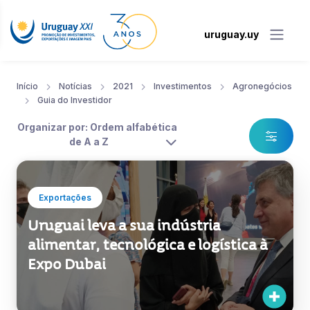
uruguay.uy
Início
Notícias
2021
Investimentos
Agronegócios
Guia do Investidor
Organizar por: Ordem alfabética
de A a Z
Exportações
Uruguai leva a sua indústria
alimentar, tecnológica e logística à
Expo Dubai