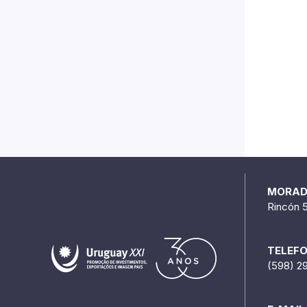
MORA
Rincón 
TELEF
(598) 2