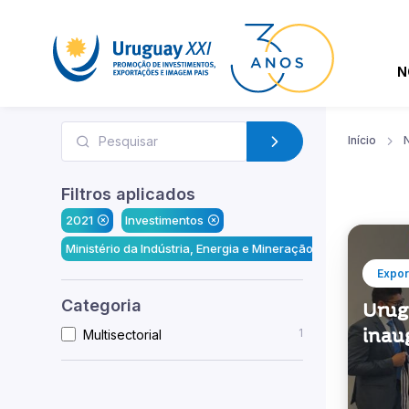
N
Início
N
Filtros aplicados
2021
Investimentos
Ministério da Indústria, Energia e Mineração
Expor
Categoria
Urug
inau
1
Multisectorial