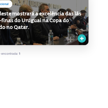
ucional
leste mostrará a excelência das lãs
a-finas do Uruguai na Copa do
o no Qatar.
 encontrada:
1