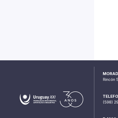
MORA
Rincón 
TELEF
(598) 2