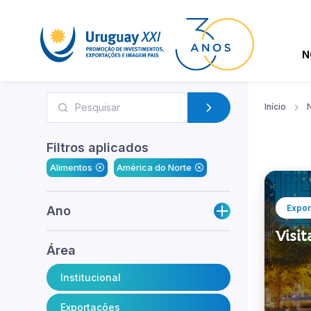
N
Início
N
Filtros aplicados
Alimentos
América do Norte
Expor
Ano
Visit
Área
Institucional
Exportações