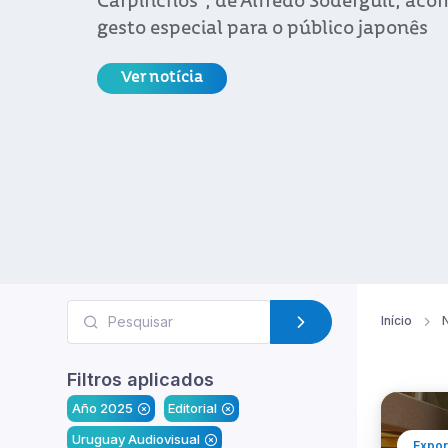
Carpinchos”, de Alfredo Soderguit, a
gesto especial para o público japonês
Ver notícia
Início
N
Filtros aplicados
Año 2025
Editorial
Uruguay Audiovisual
Expor