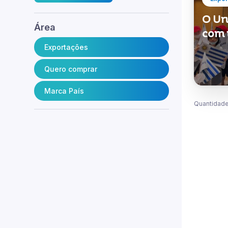
O Ur
Área
com 
Exportações
Quero comprar
Marca País
Quantidade