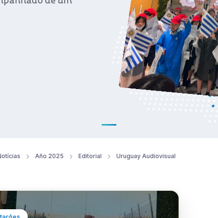
companhado de um
otícias
Año 2025
Editorial
Uruguay Audiovisual
tações