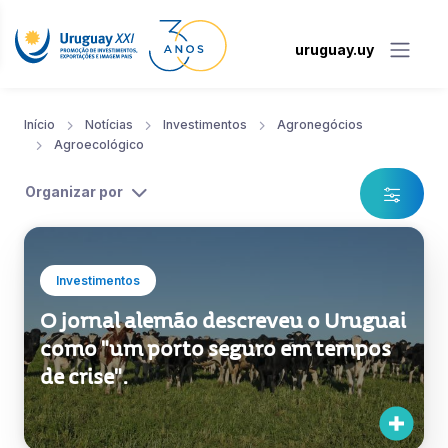
uruguay.uy
Início
Notícias
Investimentos
Agronegócios
Agroecológico
Organizar por
Investimentos
O jornal alemão descreveu o Uruguai
como "um porto seguro em tempos
de crise".